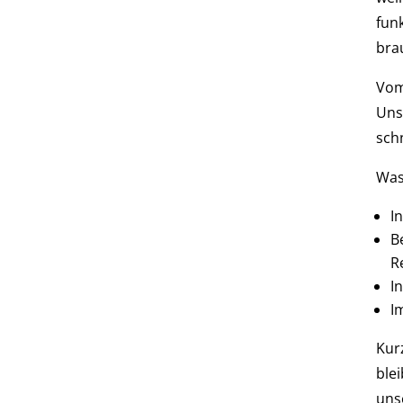
fun
bra
Vom
Unse
sch
Was
I
B
R
I
I
Kur
ble
unse