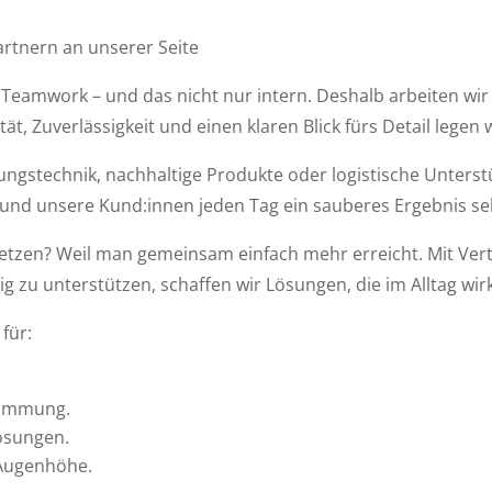
artnern an unserer Seite
 Teamwork – und das nicht nur intern. Deshalb arbeiten wi
ät, Zuverlässigkeit und einen klaren Blick fürs Detail legen w
ngstechnik, nachhaltige Produkte oder logistische Unters
ft und unsere Kund:innen jeden Tag ein sauberes Ergebnis se
etzen? Weil man gemeinsam einfach mehr erreicht. Mit Ve
g zu unterstützen, schaffen wir Lösungen, die im Alltag wirk
für:
stimmung.
ösungen.
 Augenhöhe.