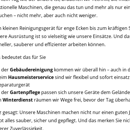
ktionelle Maschinen, die genau das tun und mehr als nur ein
uchen – nicht mehr, aber auch nicht weniger.
 kleinen Reinigungsgerät für enge Ecken bis zum kräftigen 
re Ausrüstung ist so vielseitig wie unsere Einsätze. Und das
neller, sauberer und effizienter arbeiten können.
 bedeutet das für Sie
n der
Gebäudereinigung
kommen wir überall hin – auch in di
eim
Hausmeisterservice
sind wir flexibel und sofort einsa
eparaturgerät
n der
Gartenpflege
passen sich unsere Geräte dem Gelände a
m
Winterdienst
räumen wir Wege frei, bevor der Tag überha
z gesagt: Unsere Maschinen machen nicht nur einen guten 
ibt alles sauber, sicher und gepflegt. Und das merken Sie n
rer Zuverlässigkeit.