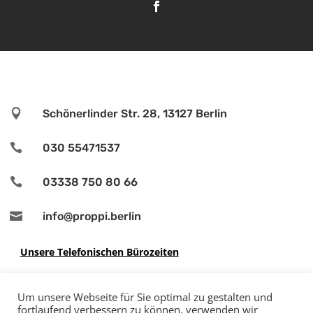

Schönerlinder Str. 28, 13127 Berlin

030 55471537

03338 750 80 66

info@proppi.berlin
Unsere Telefonischen Bürozeiten
Montag - Freitag 08:00 - 12:00
Um unsere Webseite für Sie optimal zu gestalten und
Mittwoch 14:30 - 16:30
fortlaufend verbessern zu können, verwenden wir